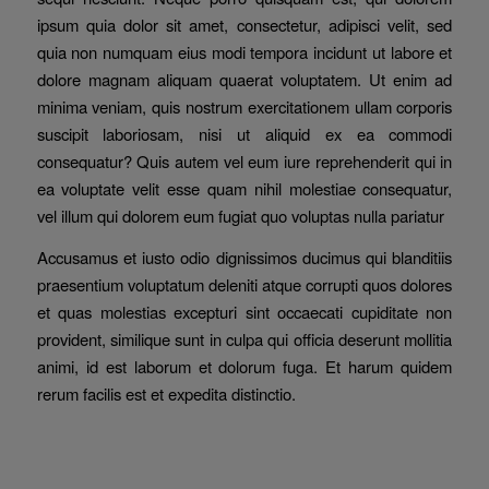
ipsum quia dolor sit amet, consectetur, adipisci velit, sed
quia non numquam eius modi tempora incidunt ut labore et
dolore magnam aliquam quaerat voluptatem. Ut enim ad
minima veniam, quis nostrum exercitationem ullam corporis
suscipit laboriosam, nisi ut aliquid ex ea commodi
consequatur? Quis autem vel eum iure reprehenderit qui in
ea voluptate velit esse quam nihil molestiae consequatur,
vel illum qui dolorem eum fugiat quo voluptas nulla pariatur
Accusamus et iusto odio dignissimos ducimus qui blanditiis
praesentium voluptatum deleniti atque corrupti quos dolores
et quas molestias excepturi sint occaecati cupiditate non
provident, similique sunt in culpa qui officia deserunt mollitia
animi, id est laborum et dolorum fuga. Et harum quidem
rerum facilis est et expedita distinctio.