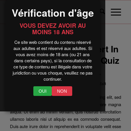
Vérification d'âge
VOUS DEVEZ AVOIR AU
MOINS 18 ANS
Ce site web contient du contenu réservé
Think You’re An Expert In
aux adultes et est réservé aux adultes. Si
vous avez moins de 18 ans (ou 21 ans
Business? Take This Quiz
dans certains pays), si la consultation de
ce type de contenu est illégale dans votre
Now To Find Out.
juridiction ou vous choque, veuillez ne pas
continuer.
/
/
26 janvier 2025
dans
Consulting
par
BaLtaZaR
OUI
NON
Lorem ipsum dolor sit amet, consectetur adipiscing elit, sed
do eiusmod tempor incididunt ut labore et dolore magna
aliqua. Ut enim ad minim veniam, quis nostrud exercitation
ullamco laboris nisi ut aliquip ex ea commodo consequat.
Duis aute irure dolor in reprehenderit in voluptate velit esse